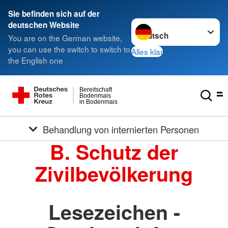
Sie befinden sich auf der
Sprache wechseln zu
deutschen Website
You are on the German website,
you can use the switch to switch to
Alles klar
the English one
Bereitschaft
Bodenmais
in Bodenmais
Behandlung von internierten Personen
B. Schutz der
Zivilbevölkerung
Lesezeichen -