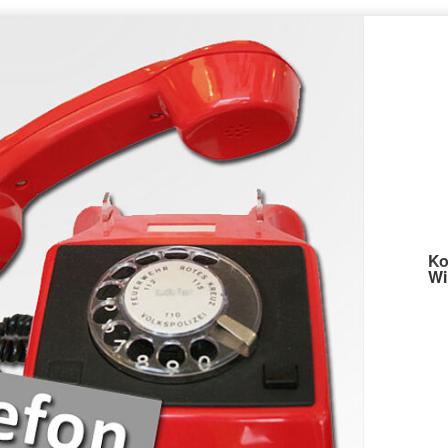
Ko
Wi