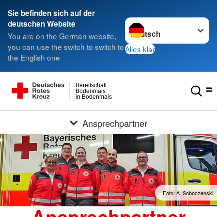
Sie befinden sich auf der
Sprache wechseln zu
deutschen Website
You are on the German website,
you can use the switch to switch to
Alles klar
the English one
Bereitschaft
Bodenmais
in Bodenmais
Ansprechpartner
Foto: A. Soboczenski
Ansprechpartner