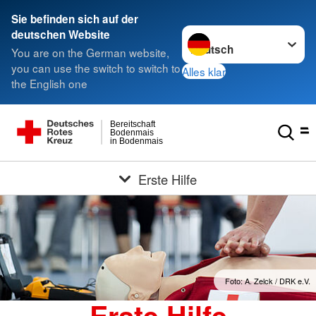
Sie befinden sich auf der
Sprache wechseln zu
deutschen Website
You are on the German website,
you can use the switch to switch to
Alles klar
the English one
Bereitschaft
Bodenmais
in Bodenmais
Erste Hilfe
Foto: A. Zelck / DRK e.V.
Erste Hilfe