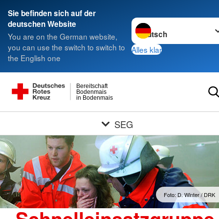
Sie befinden sich auf der
Sprache wechseln zu
deutschen Website
You are on the German website,
you can use the switch to switch to
Alles klar
the English one
Bereitschaft
Bodenmais
in Bodenmais
SEG
Foto: D. Winter / DRK
Schnelleinsatzgruppe