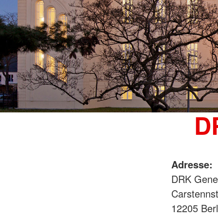
D
Adresse:
DRK Gener
Carstennst
12205 Ber