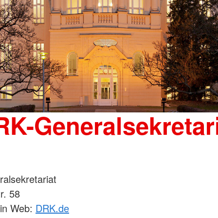
RK-Generalsekretari
alsekretariat
r. 58
lin Web:
DRK.de