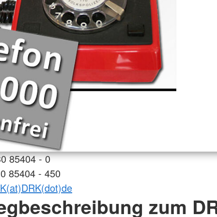
30 85404 - 0
30 85404 - 450
K(at)DRK(dot)de
egbeschreibung zum DR