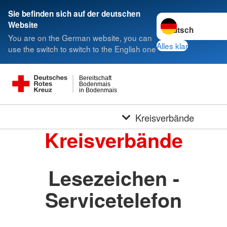
Sie befinden sich auf der deutschen
Sprache wechseln 
Website
You are on the German website, you can
Alles klar
use the switch to switch to the English one
Bereitschaft
Bodenmais
in Bodenmais
Kreisverbände
Kreisverbände
Lesezeichen -
Servicetelefon