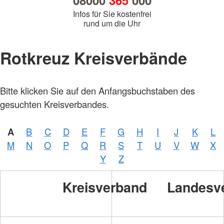
08000
365
000
Infos für Sie kostenfrei
rund um die Uhr
Rotkreuz Kreisverbände
Foto:
Bitte klicken Sie auf den Anfangsbuchstaben des
A.
Zelck /
gesuchten Kreisverbandes.
DRKS,
Karte:
©…
A
B
C
D
E
F
G
H
I
J
K
L
Foto:
A.
M
N
O
P
Q
R
S
T
U
V
W
X
Zelck /
DRK-
Y
Z
Service
GmbH
Kreisverband
Landesv