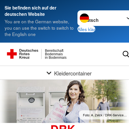
Sie befinden sich auf der
Sprache wechseln zu
deutschen Website
You are on the German website,
you can use the switch to switch to
Alles klar
the English one
Bereitschaft
Bodenmais
in Bodenmais
Kleidercontainer
Foto: A. Zelck / DRK-Service…