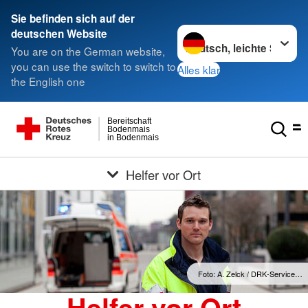
Sie befinden sich auf der
Sprache wechseln zu
deutschen Website
You are on the German website,
you can use the switch to switch to
Alles klar
the English one
Bereitschaft
Bodenmais
in Bodenmais
Helfer vor Ort
Foto: A. Zelck / DRK-Service…
Helfer vor Ort