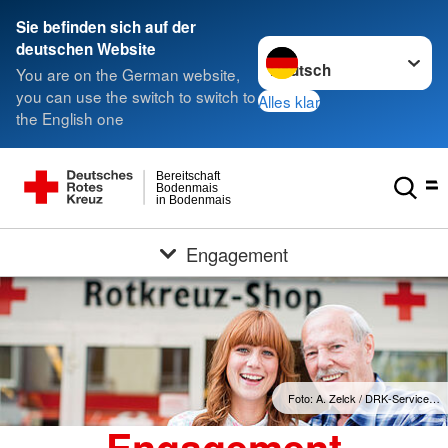
Sie befinden sich auf der
Sprache wechseln zu
deutschen Website
You are on the German website,
you can use the switch to switch to
Alles klar
the English one
Bereitschaft
Bodenmais
in Bodenmais
Engagement
Foto: A. Zelck / DRK-Service…
Engagement