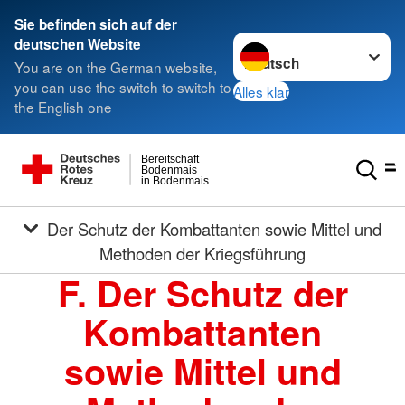
Sie befinden sich auf der
Sprache wechseln zu
deutschen Website
You are on the German website,
you can use the switch to switch to
Alles klar
the English one
Bereitschaft
Bodenmais
in Bodenmais
Der Schutz der Kombattanten sowie Mittel und
Methoden der Kriegsführung
F. Der Schutz der
Kombattanten
sowie Mittel und