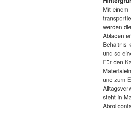
Hintergru
Mit einem 
transporti
werden die
Abladen e
Behältnis 
und so ein
Für den Ka
Materialei
und zum Ei
Alltagsver
steht in M
Abrollconta