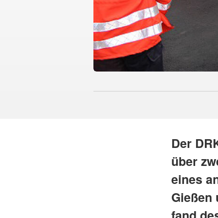
Der DRK
über zw
eines a
Gießen 
fand de