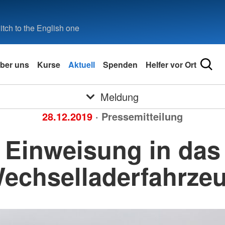
tch to the English one
ber uns
Kurse
Aktuell
Spenden
Helfer vor Ort
Meldung
28.12.2019
· Pressemitteilung
Einweisung in das
echselladerfahrze