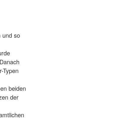
n und so
urde
. Danach
r-Typen
den beiden
zen der
amtlichen