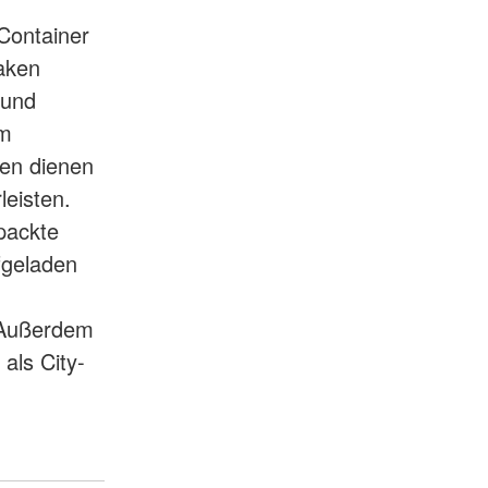
Container
Haken
 und
em
ken dienen
leisten.
packte
ufgeladen
. Außerdem
als City-