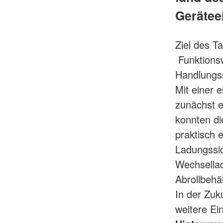
Gerätee
Ziel des T
Funktionsw
Handlungss
Mit einer 
zunächst e
konnten di
praktisch 
Ladungssic
Wechsella
Abrollbehä
In der Zuk
weitere Ei