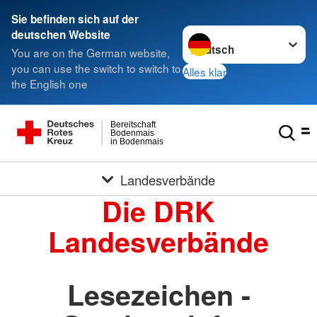
Sie befinden sich auf der
Sprache wechseln zu
deutschen Website
You are on the German website,
you can use the switch to switch to
Alles klar
the English one
Bereitschaft
Bodenmais
in Bodenmais
Landesverbände
Die DRK
Landesverbände
Lesezeichen -