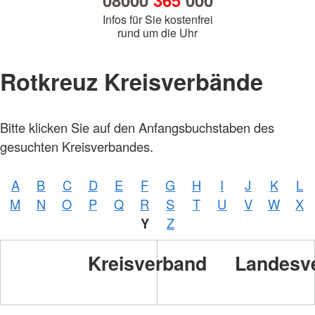
08000
365
000
Infos für Sie kostenfrei
rund um die Uhr
Rotkreuz Kreisverbände
Foto:
Bitte klicken Sie auf den Anfangsbuchstaben des
A.
Zelck /
gesuchten Kreisverbandes.
DRKS,
Karte:
©…
A
B
C
D
E
F
G
H
I
J
K
L
Foto:
A.
M
N
O
P
Q
R
S
T
U
V
W
X
Zelck /
DRK-
Y
Z
Service
GmbH
Kreisverband
Landesv