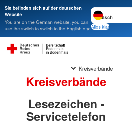
Sie befinden sich auf der deutschen
Sprache wechseln 
Website
You are on the German website, you can
Alles klar
use the switch to switch to the English one
Bereitschaft
Bodenmais
in Bodenmais
Kreisverbände
Kreisverbände
Lesezeichen -
Servicetelefon