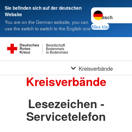
Sie befinden sich auf der deutschen
Sprache wechseln 
Website
You are on the German website, you can
Alles klar
use the switch to switch to the English one
Bereitschaft
Bodenmais
in Bodenmais
Kreisverbände
Kreisverbände
Lesezeichen -
Servicetelefon