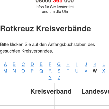
08000
365
000
Infos für Sie kostenfrei
rund um die Uhr
Rotkreuz Kreisverbände
Foto:
Bitte klicken Sie auf den Anfangsbuchstaben des
A.
Zelck /
gesuchten Kreisverbandes.
DRKS,
Karte:
©…
A
B
C
D
E
F
G
H
I
J
K
L
Foto:
A.
M
N
O
P
Q
R
S
T
U
V
W
X
Zelck /
DRK-
Y
Z
Service
GmbH
Kreisverband
Landesv