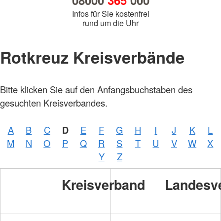
08000
365
000
Infos für Sie kostenfrei
rund um die Uhr
Rotkreuz Kreisverbände
Foto:
Bitte klicken Sie auf den Anfangsbuchstaben des
A.
Zelck /
gesuchten Kreisverbandes.
DRKS,
Karte:
©…
A
B
C
D
E
F
G
H
I
J
K
L
Foto:
A.
M
N
O
P
Q
R
S
T
U
V
W
X
Zelck /
DRK-
Y
Z
Service
GmbH
Kreisverband
Landesv