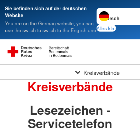
Sie befinden sich auf der deutschen
Sprache wechseln 
Website
You are on the German website, you can
Alles klar
use the switch to switch to the English one
Bereitschaft
Bodenmais
in Bodenmais
Kreisverbände
Kreisverbände
Lesezeichen -
Servicetelefon