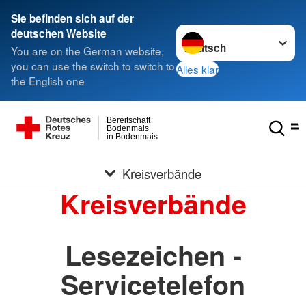
Sie befinden sich auf der
Sprache wechseln zu
deutschen Website
You are on the German website,
you can use the switch to switch to
Alles klar
the English one
Bereitschaft
Bodenmais
in Bodenmais
Kreisverbände
Kreisverbände
Lesezeichen -
Servicetelefon