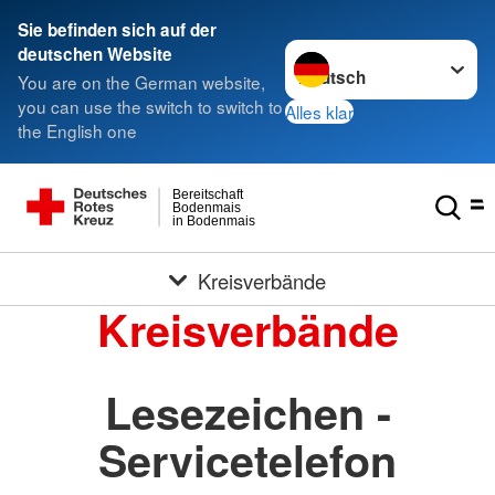
Sie befinden sich auf der
Sprache wechseln zu
deutschen Website
You are on the German website,
you can use the switch to switch to
Alles klar
the English one
Bereitschaft
Bodenmais
in Bodenmais
Kreisverbände
Kreisverbände
Lesezeichen -
Servicetelefon